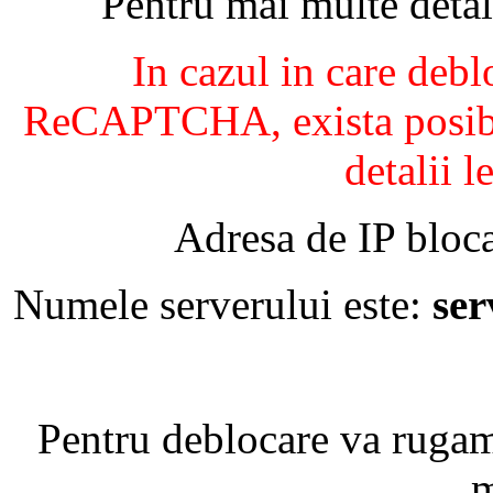
Pentru mai multe detal
In cazul in care debl
ReCAPTCHA, exista posibil
detalii l
Adresa de IP bloca
Numele serverului este:
se
Pentru deblocare va ruga
m